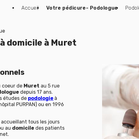
Accueil
Votre pédicure- Podologue
Podol
gue
 à domicile à Muret
ionnels
u coeur de
Muret
au 5 rue
dologue
depuis 17 ans.
es études de
podologie
à
hôpital PURPAN) ou en 1996
accueillant tous les jours
ou au
domicile
des patients
net.