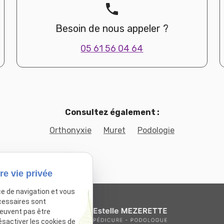
phone
Besoin de nous appeler ?
05 61 56 04 64
Consultez également :
Orthonyxie
Muret
Podologie
re vie privée
ce de navigation et vous
cessaires sont
peuvent pas être
ésactiver les cookies de