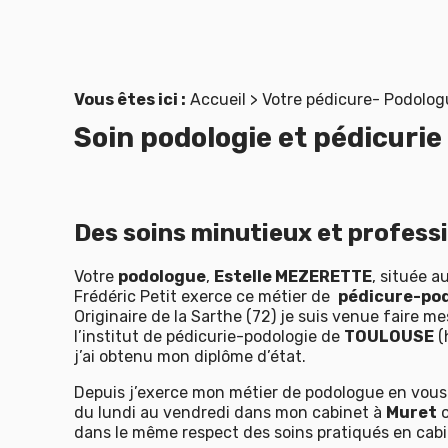
Panneau de gestion des cookies
Vous êtes ici :
Accueil
> Votre pédicure- Podolo
Soin podologie et pédicurie
Des soins minutieux et profess
Votre
podologue
,
Estelle MEZERETTE
, située a
Frédéric Petit exerce ce métier de
pédicure-po
Originaire de la Sarthe (72) je suis venue faire m
l’institut de pédicurie-podologie de
TOULOUSE
(
j’ai obtenu mon diplôme d’état.
Depuis j’exerce mon métier de podologue en vous 
du lundi au vendredi dans mon cabinet à
Muret
dans le même respect des soins pratiqués en cabi